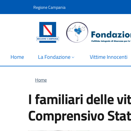
Salta al contenuto principale
Skip to footer content
Regione Campania
Home
La Fondazione
Vittime Innocenti
Briciole di pane
Home
I familiari delle v
Comprensivo Stata