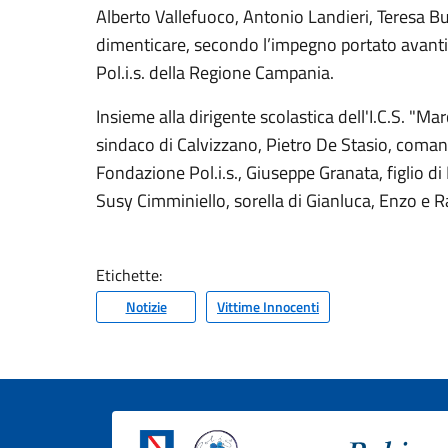
Alberto Vallefuoco, Antonio Landieri, Teresa B
dimenticare, secondo l’impegno portato avanti 
Pol.i.s. della Regione Campania.
Insieme alla dirigente scolastica dell'I.C.S. "
sindaco di Calvizzano, Pietro De Stasio, comand
Fondazione Pol.i.s., Giuseppe Granata, figlio d
Susy Cimminiello, sorella di Gianluca, Enzo e Ra
Etichette:
Notizie
Vittime Innocenti