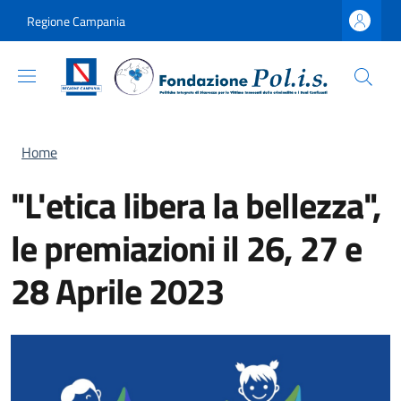
Salta al contenuto principale
Skip to footer content
Regione Campania
Briciole di pane
Home
"L'etica libera la bellezza",
le premiazioni il 26, 27 e
28 Aprile 2023