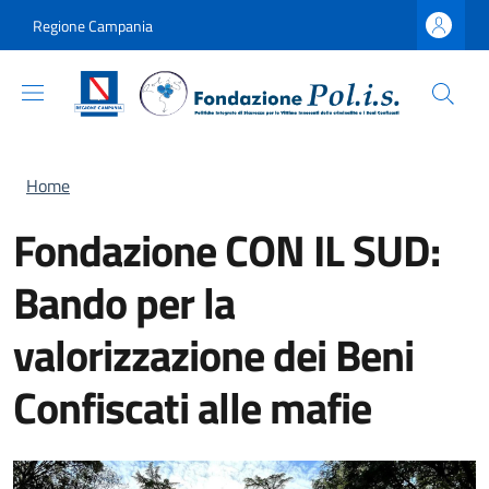
Salta al contenuto principale
Skip to footer content
Regione Campania
Briciole di pane
Home
Fondazione CON IL SUD:
Bando per la
valorizzazione dei Beni
Confiscati alle mafie