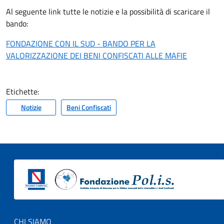
Al seguente link tutte le notizie e la possibilità di scaricare il
bando:
FONDAZIONE CON IL SUD - BANDO PER LA
VALORIZZAZIONE DEI BENI CONFISCATI ALLE MAFIE
Etichette:
Notizie
Beni Confiscati
Footer menu
CHI SIAMO