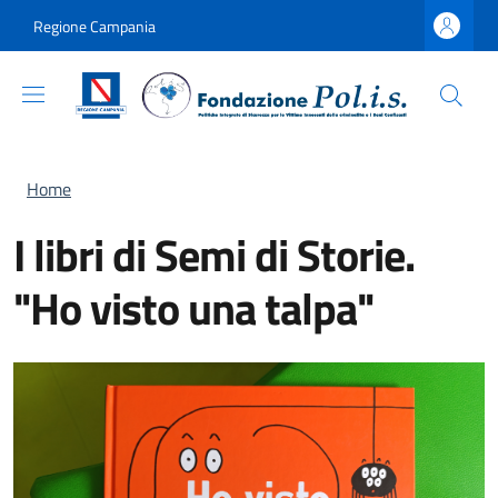
Salta al contenuto principale
Skip to footer content
Regione Campania
Briciole di pane
Home
I libri di Semi di Storie.
"Ho visto una talpa"