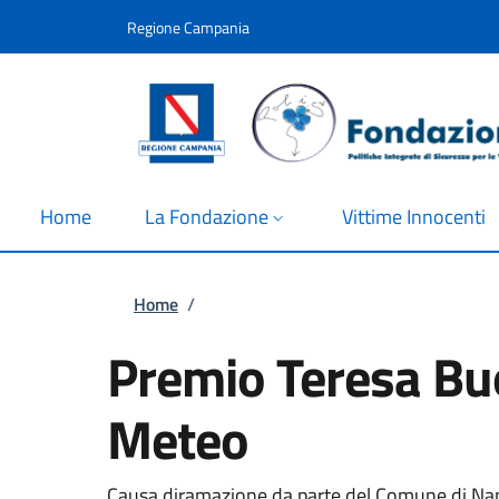
Salta al contenuto principale
Skip to footer content
Regione Campania
Home
La Fondazione
Vittime Innocenti
Briciole di pane
Home
/
Premio Teresa Buo
Meteo
Causa diramazione da parte del Comune di Napol