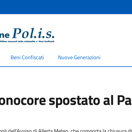
Beni Confiscati
Nuove Generazioni
nocore spostato al Pan
i dell’Avviso di Allerta Meteo, che comporta la chiusura di 