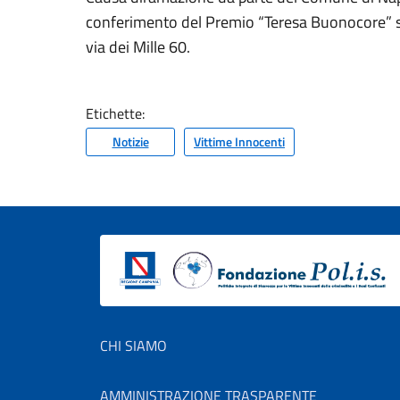
conferimento del Premio “Teresa Buonocore” si t
via dei Mille 60.
Etichette:
Notizie
Vittime Innocenti
Footer menu
CHI SIAMO
AMMINISTRAZIONE TRASPARENTE