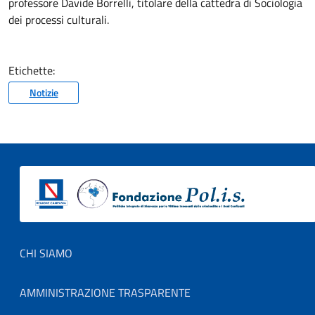
professore Davide Borrelli, titolare della cattedra di Sociologia
dei processi culturali.
Etichette:
Notizie
Footer menu
CHI SIAMO
AMMINISTRAZIONE TRASPARENTE