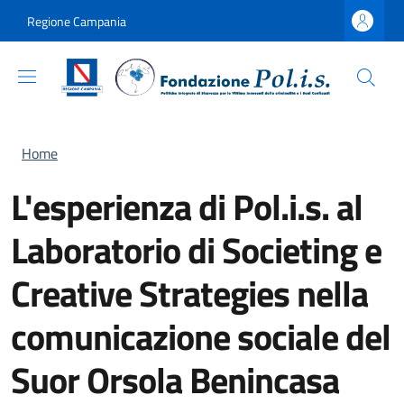
Salta al contenuto principale
Skip to footer content
Regione Campania
Briciole di pane
Home
L'esperienza di Pol.i.s. al
Laboratorio di Societing e
Creative Strategies nella
comunicazione sociale del
Suor Orsola Benincasa