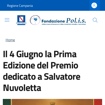
Salta al contenuto principale
Skip to footer content
Regione Campania
Briciole di pane
Home
Il 4 Giugno la Prima
Edizione del Premio
dedicato a Salvatore
Nuvoletta