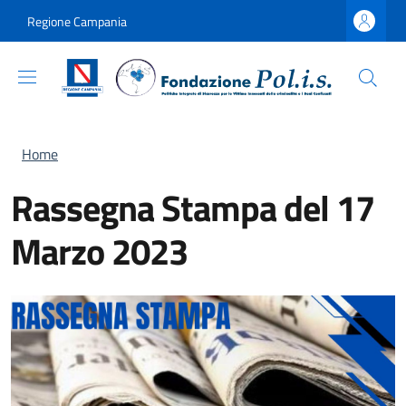
Salta al contenuto principale
Skip to footer content
Regione Campania
Briciole di pane
Home
Rassegna Stampa del 17
Marzo 2023