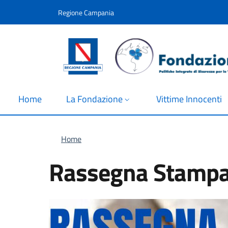
Salta al contenuto principale
Skip to footer content
Regione Campania
Home
La Fondazione
Vittime Innocenti
Briciole di pane
Home
Rassegna Stampa 