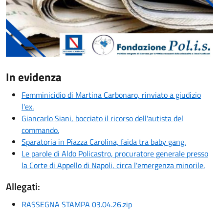
In evidenza
Femminicidio di Martina Carbonaro, rinviato a giudizio
l'ex.
Giancarlo Siani, bocciato il ricorso dell'autista del
commando.
Sparatoria in Piazza Carolina, faida tra baby gang.
Le parole di Aldo Policastro, procuratore generale presso
la Corte di Appello di Napoli, circa l'emergenza minorile.
Allegati:
RASSEGNA STAMPA 03.04.26.zip