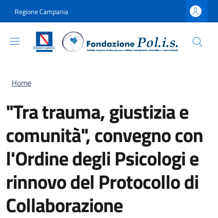
Salta al contenuto principale
Skip to footer content
Regione Campania
Briciole di pane
Home
"Tra trauma, giustizia e
comunità", convegno con
l'Ordine degli Psicologi e
rinnovo del Protocollo di
Collaborazione