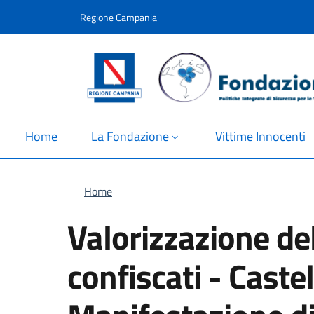
Salta al contenuto principale
Skip to footer content
Regione Campania
Home
La Fondazione
Vittime Innocenti
Briciole di pane
Home
Valorizzazione del
confiscati - Cast