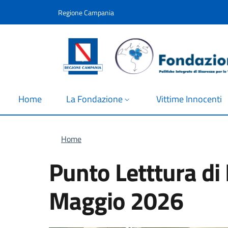
Salta al contenuto principale
Skip to footer content
Regione Campania
Home
La Fondazione
Vittime Innocenti
Briciole di pane
Home
Punto Letttura di 
Maggio 2026