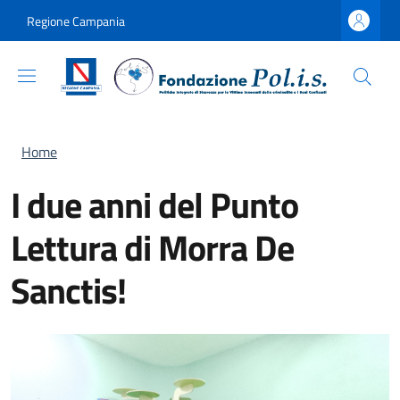
Salta al contenuto principale
Skip to footer content
Regione Campania
Briciole di pane
Home
I due anni del Punto
Lettura di Morra De
Sanctis!