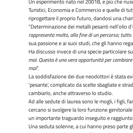
Un esperimento nato nel 20018, e più che riuscit
Turistici, Economia e Commercio e quelle di tutt
riprogettare il proprio futuro, dandosi una cha
“Determinazione dei metalli pesanti nell’olio d’ol
rappresenta molto, alla fine di un percorso; tutto
sua passione e ai suoi studi, che gli hanno reg
Ha discusso invece di una specie particolare sul
mai. Questa è una vera opportunità per cambiare vi
mai
".
La soddisfazione dei due neodottori è stata ev
‘pesante’, complicato da scelte sbagliate e st
cambiarlo, anche attraverso lo studio.
Ad alle sedute di laurea sono le mogli, i figli,
cercano si svolgere la loro funzione genitoriale
un importante traguardo inseguito e raggiunt
Una seduta solenne, a cui hanno preso parte gli i