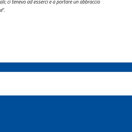
ali; ci tenevo ad esserci e a portare un abbraccio
re
".