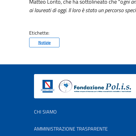
Matteo Lorito, che ha sottolineato che "o
gni an
ai laureati di oggi. Il loro è stato un percorso sp
Etichette:
Notizie
Footer menu
CHI SIAMO
AMMINISTRAZIONE TRASPARENTE