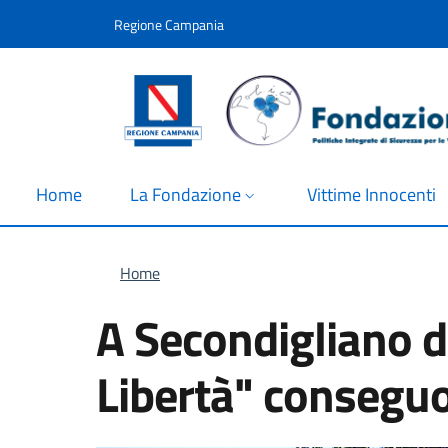
Salta al contenuto principale
Skip to footer content
Regione Campania
Home
La Fondazione
Vittime Innocenti
Briciole di pane
Home
A Secondigliano d
Libertà" conseguo