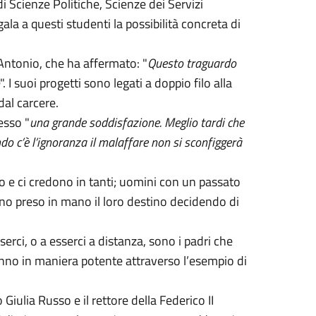
i Scienze Politiche, Scienze dei Servizi
la a questi studenti la possibilità concreta di
i Antonio, che ha affermato: "
Questo traguardo
". I suoi progetti sono legati a doppio filo alla
dal carcere.
esso "
una grande soddisfazione. Meglio tardi che
o c’è l’ignoranza il malaffare non si sconfiggerà
o e ci credono in tanti; uomini con un passato
nno preso in mano il loro destino decidendo di
erci, o a esserci a distanza, sono i padri che
 fanno in maniera potente attraverso l’esempio di
Giulia Russo e il rettore della Federico II