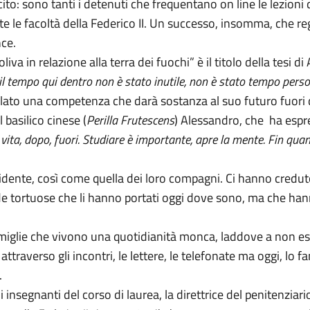
o: sono tanti i detenuti che frequentano on line le lezioni d
e le facoltà della Federico II. Un successo, insomma, che rega
nce.
iva in relazione alla terra dei fuochi” è il titolo della tesi d
 il tempo qui dentro non è stato inutile, non è stato tempo perso
alato una competenza che darà sostanza al suo futuro fuori 
 basilico cinese (
Perilla Frutescens
) Alessandro, che ha espr
ta, dopo, fuori. Studiare è importante, apre la mente. Fin quand
idente, così come quella dei loro compagni. Ci hanno credut
rade tortuose che li hanno portati oggi dove sono, ma che ha
 famiglie che vivono una quotidianità monca, laddove a non ess
 attraverso gli incontri, le lettere, le telefonate ma oggi, lo
o.
nsegnanti del corso di laurea, la direttrice del penitenziario 