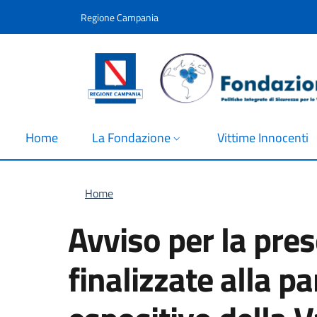
Salta al contenuto principale
Skip to footer content
Regione Campania
Home
La Fondazione
Vittime Innocenti
Briciole di pane
Home
Avviso per la pre
finalizzate alla 