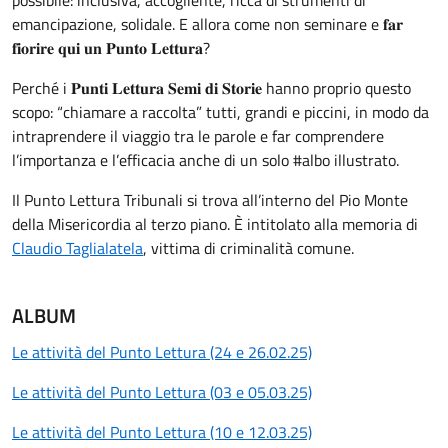
possibile: inclusiva, accogliente, ricca di strumenti di
emancipazione, solidale. E allora come non seminare e 𝐟𝐚𝐫
𝐟𝐢𝐨𝐫𝐢𝐫𝐞 𝐪𝐮𝐢 𝐮𝐧 𝐏𝐮𝐧𝐭𝐨 𝐋𝐞𝐭𝐭𝐮𝐫𝐚?
Perché i 𝐏𝐮𝐧𝐭𝐢 𝐋𝐞𝐭𝐭𝐮𝐫𝐚 𝐒𝐞𝐦𝐢 𝐝𝐢 𝐒𝐭𝐨𝐫𝐢𝐞 hanno proprio questo
scopo: “chiamare a raccolta” tutti, grandi e piccini, in modo da
intraprendere il viaggio tra le parole e far comprendere
l’importanza e l’efficacia anche di un solo #albo illustrato.
Il Punto Lettura Tribunali si trova all’interno del Pio Monte
della Misericordia al terzo piano. È intitolato alla memoria di
Claudio Taglialatela
, vittima di criminalità comune.
ALBUM
Le attività del Punto Lettura (24 e 26.02.25)
Le attività del Punto Lettura (03 e 05.03.25)
Le attività del Punto Lettura (10 e 12.03.25)