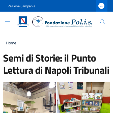
Salta al contenuto principale
Skip to footer content
Regione Campania
Briciole di pane
Home
Semi di Storie: il Punto
Lettura di Napoli Tribunali