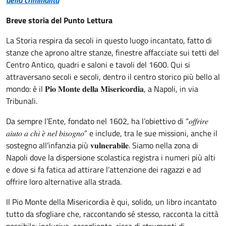
della criminalità
Breve storia del Punto Lettura
La Storia respira da secoli in questo luogo incantato, fatto di
stanze che aprono altre stanze, finestre affacciate sui tetti del
Centro Antico, quadri e saloni e tavoli del 1600. Qui si
attraversano secoli e secoli, dentro il centro storico più bello al
mondo: è il 𝐏𝐢𝐨 𝐌𝐨𝐧𝐭𝐞 𝐝𝐞𝐥𝐥𝐚 𝐌𝐢𝐬𝐞𝐫𝐢𝐜𝐨𝐫𝐝𝐢𝐚, a Napoli, in via
Tribunali.
Da sempre l’Ente, fondato nel 1602, ha l’obiettivo di “𝑜𝑓𝑓𝑟𝑖𝑟𝑒
𝑎𝑖𝑢𝑡𝑜 𝑎 𝑐ℎ𝑖 𝑒̀ 𝑛𝑒𝑙 𝑏𝑖𝑠𝑜𝑔𝑛𝑜” e include, tra le sue missioni, anche il
sostegno all’infanzia più 𝐯𝐮𝐥𝐧𝐞𝐫𝐚𝐛𝐢𝐥𝐞. Siamo nella zona di
Napoli dove la dispersione scolastica registra i numeri più alti
e dove si fa fatica ad attirare l’attenzione dei ragazzi e ad
offrire loro alternative alla strada.
Il Pio Monte della Misericordia è qui, solido, un libro incantato
tutto da sfogliare che, raccontando sé stesso, racconta la città