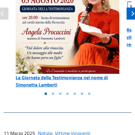
Reg
vitt
reg
La Giornata della Testimonianza nel nome di
Simonetta Lamberti
11 Marzo 2025
Notizie
,
Vittime Innocenti