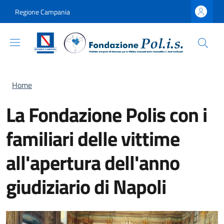
Salta al contenuto principale
Skip to footer content
Regione Campania
Briciole di pane
Home
La Fondazione Polis con i
familiari delle vittime
all'apertura dell'anno
giudiziario di Napoli