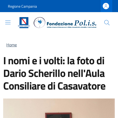
Salta al contenuto principale
Skip to footer content
Regione Campania
Briciole di pane
Home
I nomi e i volti: la foto di
Dario Scherillo nell'Aula
Consiliare di Casavatore