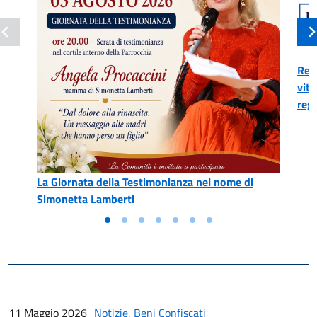
Reg
vitt
reg
La Giornata della Testimonianza nel nome di
Simonetta Lamberti
11 Maggio 2026
Notizie
,
Beni Confiscati