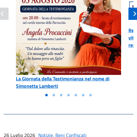
Reg
vitt
reg
La Giornata della Testimonianza nel nome di
Simonetta Lamberti
26 Luglio 2026
Notizie
,
Beni Confiscati