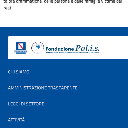
talora drammatiche, delle persone e delle famiglie vittime dei
reati.
Footer menu
CHI SIAMO
AMMINISTRAZIONE TRASPARENTE
LEGGI DI SETTORE
ATTIVITÀ