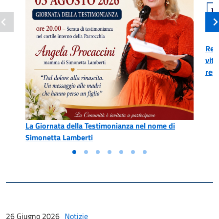
Reg
vitt
reg
La Giornata della Testimonianza nel nome di
Simonetta Lamberti
26 Giugno 2026
Notizie