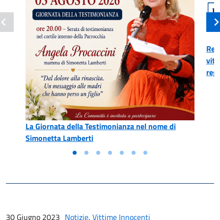
Reg
vitt
reg
La Giornata della Testimonianza nel nome di
Simonetta Lamberti
30 Giugno 2023
Notizie
,
Vittime Innocenti